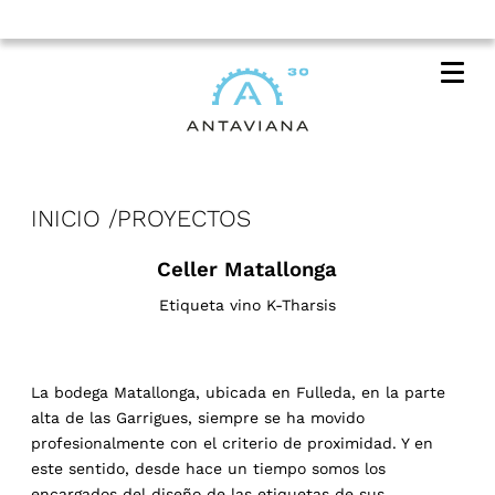
Me
INICIO
PROYECTOS
Celler Matallonga
Etiqueta vino K-Tharsis
La bodega Matallonga, ubicada en Fulleda, en la parte
alta de las Garrigues, siempre se ha movido
profesionalmente con el criterio de proximidad. Y en
este sentido, desde hace un tiempo somos los
encargados del diseño de las etiquetas de sus