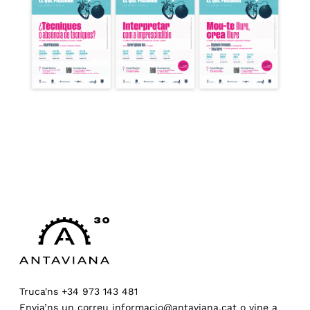
Truca'ns
+34 973 143 481
Envia’ns un correu
informacio@antaviana.cat
o
vine a