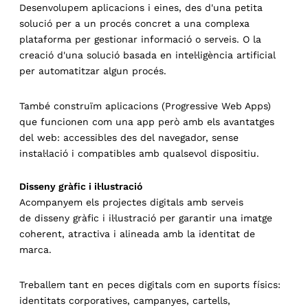
Desenvolupem aplicacions i eines, des d'una petita
solució per a un procés concret a una complexa
plataforma per gestionar informació o serveis. O la
creació d'una solució basada en intel·ligència artificial
per automatitzar algun procés.
També construïm aplicacions (Progressive Web Apps)
que funcionen com una app però amb els avantatges
del web: accessibles des del navegador, sense
instal·lació i compatibles amb qualsevol dispositiu.
Disseny gràfic i il·lustració
Acompanyem els projectes digitals amb serveis
de
disseny gràfic i il·lustració
per garantir una imatge
coherent, atractiva i alineada amb la identitat de
marca.
Treballem tant en peces digitals com en suports físics:
identitats corporatives, campanyes, cartells,