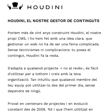
HOUDINI, EL NOSTRE GESTOR DE CONTINGUTS
Portem més de vint anys construint Houdini, el nostre
propi CMS, i ho hem fet amb una idea clara: que
gestionar un web no ha de ser una feina complicada.
Sense tecnicismes ni complicacions: tu poses el
contingut, Houdini fa la resta.
S'adapta a qualsevol projecte -i no al revés-, és fàcil
d'utilitzar per a tothom i creix amb la teva
organització. Tan intuïtiu que qualsevol membre del
teu equip pot utilitzar-lo des del primer dia, sense
dependre de ningú.
Provat en centenars de projectes i en evolució
constant des de 2006. Tot i que l'hem utilitzat en