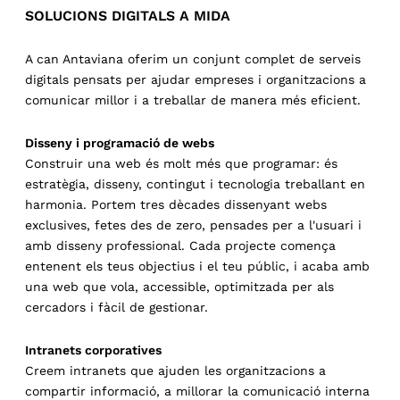
SOLUCIONS DIGITALS A MIDA
A can Antaviana oferim un conjunt complet de serveis
digitals pensats per ajudar empreses i organitzacions a
comunicar millor i a treballar de manera més eficient.
Disseny i programació de webs
Construir una web és molt més que programar: és
estratègia, disseny, contingut i tecnologia treballant en
harmonia. Portem tres dècades dissenyant webs
exclusives, fetes des de zero, pensades per a l'usuari i
amb disseny professional. Cada projecte comença
entenent els teus objectius i el teu públic, i acaba amb
una web que vola, accessible, optimitzada per als
cercadors i fàcil de gestionar.
Intranets corporatives
Creem intranets que ajuden les organitzacions a
compartir informació, a millorar la comunicació interna