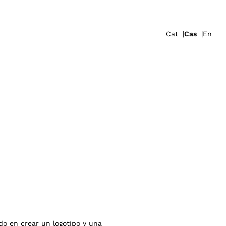
Cat
Cas
En
do en crear un logotipo y una