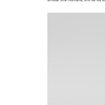
simular una montaña, uno de los e